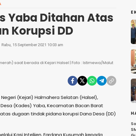
A
E
 Yaba Ditahan Atas
n Korupsi DD
Rabu, 15 September 2021 10:03 am
ah) saat berada di Kejari Halsel | Foto : Istimewa/Malut
Negeri (Kejari) Halmahera Selatan (Halsel),
 Desa (Kades) Yaba, Kecamatan Bacan Barat
H
 atas dugaan tindak pidana korupsi Dana Desa (DD)
So
SM
melalui Kasi Intelijen, Fardana Kusumah kepada
G