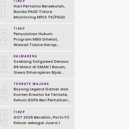
1
TIKEP
Hari Pertama Bersekolah,
Bunda PAUD Tidore
Monitoring MPLS TK/PAUD
2
TIKEP
Penyuluhan Hukum
Program MBG Dihelat,
Wawali Tidore Harap
Semua Pihak Komitmen
3
HALMAHERA
Sosbang Satgaswil Densus
88 Malut di SMAN 1 Bacan,
Siswa Diharapkan Bijak
Gunakan Medsos
4
TERNATE MAJANG
Boyong Legend Gamer dan
Konten Kreator ke Ternate,
Ketum IESPA Beri Perhatian
untuk E-Sport
5
TIKEP
GOT 2026 Berakhir, Porto FC
Keluar sebagai Juara 1