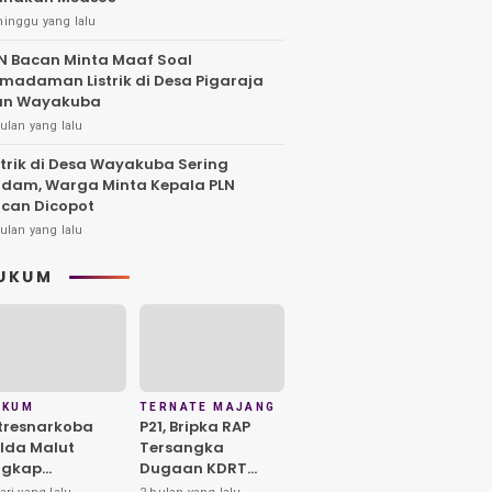
minggu yang lalu
N Bacan Minta Maaf Soal
madaman Listrik di Desa Pigaraja
an Wayakuba
ulan yang lalu
strik di Desa Wayakuba Sering
dam, Warga Minta Kepala PLN
can Dicopot
ulan yang lalu
UKUM
UKUM
TERNATE MAJANG
tresnarkoba
P21, Bripka RAP
lda Malut
Tersangka
ngkap
Dugaan KDRT
redaran Sabu di
Berpotensi PTDH,