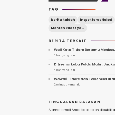
TAG
berita kaidah
Inspektorat Halsel
Mantan kades yaba halsel ditahan
BERITA TERKAIT
Wali Kota Tidore Bertemu Menkes
1 hari yang lalu
Ditresnarkoba Polda Malut Ungka
4 hari yang lalu
Wawali Tidore dan Telkomsel Br
2 minggu yang lalu
TINGGALKAN BALASAN
Alamat email Anda tidak akan dipublika