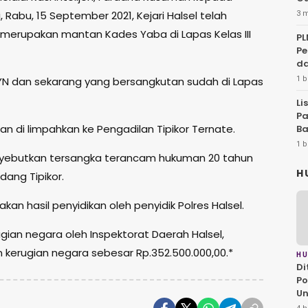
 Rabu, 15 September 2021, Kejari Halsel telah
3 
merupakan mantan Kades Yaba di Lapas Kelas III
PL
Pe
d
N dan sekarang yang bersangkutan sudah di Lapas
1 b
Li
Pa
n di limpahkan ke Pengadilan Tipikor Ternate.
Ba
1 b
enyebutkan tersangka terancam hukuman 20 tahun
H
ang Tipikor.
kan hasil penyidikan oleh penyidik Polres Halsel.
gian negara oleh Inspektorat Daerah Halsel,
 kerugian negara sebesar Rp.352.500.000,00.*
H
Di
Po
U
Pe