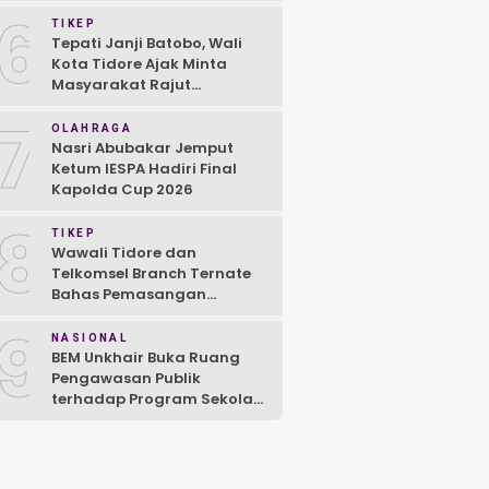
6
TIKEP
Tepati Janji Batobo, Wali
Kota Tidore Ajak Minta
Masyarakat Rajut
Kebersamaan
7
OLAHRAGA
Nasri Abubakar Jemput
Ketum IESPA Hadiri Final
Kapolda Cup 2026
8
TIKEP
Wawali Tidore dan
Telkomsel Branch Ternate
Bahas Pemasangan
Jaringan 5G
9
NASIONAL
BEM Unkhair Buka Ruang
Pengawasan Publik
terhadap Program Sekolah
Rakyat dan MBG