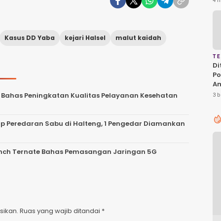
4 h
Ha
P
D
Kasus DD Yaba
kejari Halsel
malut kaidah
T
Di
Po
A
T
, Bahas Peningkatan Kualitas Pelayanan Kesehatan
3 b
Pe
Ka
p Peredaran Sabu di Halteng, 1 Pengedar Diamankan
anch Ternate Bahas Pemasangan Jaringan 5G
sikan.
Ruas yang wajib ditandai
*