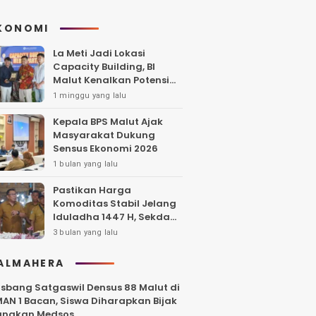
KONOMI
La Meti Jadi Lokasi
Capacity Building, BI
Malut Kenalkan Potensi
Wisata Halmahera Utara
1 minggu yang lalu
Kepala BPS Malut Ajak
Masyarakat Dukung
Sensus Ekonomi 2026
1 bulan yang lalu
Pastikan Harga
Komoditas Stabil Jelang
Iduladha 1447 H, Sekda
Tidore Sidak Pasar
3 bulan yang lalu
ALMAHERA
sbang Satgaswil Densus 88 Malut di
AN 1 Bacan, Siswa Diharapkan Bijak
unakan Medsos