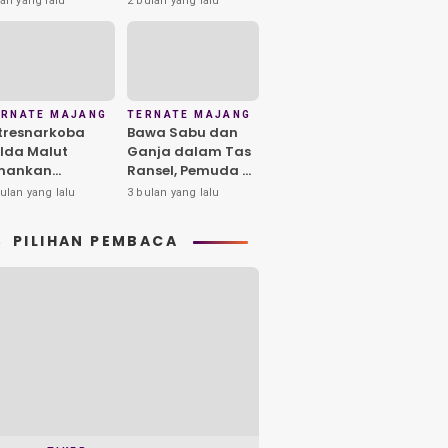
ari yang lalu
2 bulan yang lalu
lteng, 1
Waktu Ajukan
engedar
Banding Habis
iamankan
ERNATE MAJANG
TERNATE MAJANG
tresnarkoba
Bawa Sabu dan
lda Malut
Ganja dalam Tas
mankan
Ransel, Pemuda di
erduga
Ternate
ulan yang lalu
3 bulan yang lalu
ngedar Sabu di
Diamankan Polisi
yu Merah
PILIHAN PEMBACA