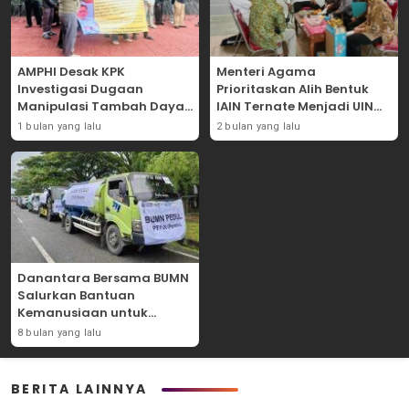
AMPHI Desak KPK
Menteri Agama
Investigasi Dugaan
Prioritaskan Alih Bentuk
Manipulasi Tambah Daya
IAIN Ternate Menjadi UIN
Listrik di PLN
Sultan Baabullah
1 bulan yang lalu
2 bulan yang lalu
Danantara Bersama BUMN
Salurkan Bantuan
Kemanusiaan untuk
Pemulihan Pascabencana
8 bulan yang lalu
di Aceh
BERITA LAINNYA