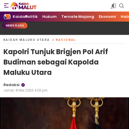
Kaidah Maluku Utara
Kaidah Maluku Utara
Kaidah
Politik
Hukum
Ternate Majang
Ekonomi
Hal
NEWS FLASH
KAIDAH MALUKU UTARA
NASIONAL
Kapolri Tunjuk Brigjen Pol Arif
Budiman sebagai Kapolda
Maluku Utara
Redaksi
Jumat, 8 Mei 2026 4:03 pm