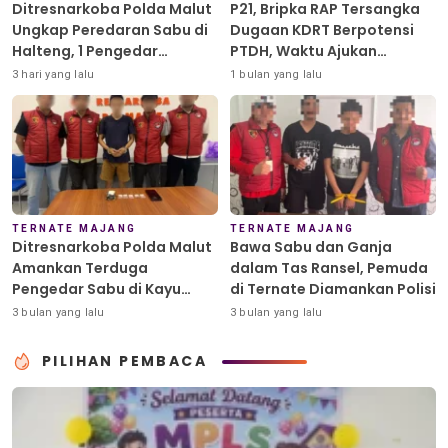
Ditresnarkoba Polda Malut
P21, Bripka RAP Tersangka
Ungkap Peredaran Sabu di
Dugaan KDRT Berpotensi
Halteng, 1 Pengedar
PTDH, Waktu Ajukan
Diamankan
Banding Habis
3 hari yang lalu
1 bulan yang lalu
TERNATE MAJANG
TERNATE MAJANG
Ditresnarkoba Polda Malut
Bawa Sabu dan Ganja
Amankan Terduga
dalam Tas Ransel, Pemuda
Pengedar Sabu di Kayu
di Ternate Diamankan Polisi
Merah
3 bulan yang lalu
3 bulan yang lalu
PILIHAN PEMBACA