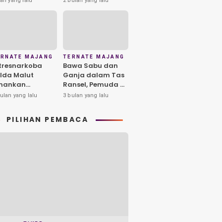
ari yang lalu
2 bulan yang lalu
lteng, 1
Waktu Ajukan
engedar
Banding Habis
iamankan
ERNATE MAJANG
TERNATE MAJANG
tresnarkoba
Bawa Sabu dan
lda Malut
Ganja dalam Tas
mankan
Ransel, Pemuda di
erduga
Ternate
ulan yang lalu
3 bulan yang lalu
ngedar Sabu di
Diamankan Polisi
yu Merah
PILIHAN PEMBACA