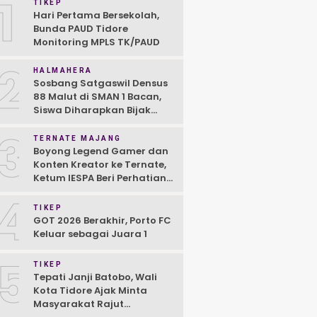
1
TIKEP
Hari Pertama Bersekolah,
Bunda PAUD Tidore
Monitoring MPLS TK/PAUD
2
HALMAHERA
Sosbang Satgaswil Densus
88 Malut di SMAN 1 Bacan,
Siswa Diharapkan Bijak
Gunakan Medsos
3
TERNATE MAJANG
Boyong Legend Gamer dan
Konten Kreator ke Ternate,
Ketum IESPA Beri Perhatian
untuk E-Sport
4
TIKEP
GOT 2026 Berakhir, Porto FC
Keluar sebagai Juara 1
5
TIKEP
Tepati Janji Batobo, Wali
Kota Tidore Ajak Minta
Masyarakat Rajut