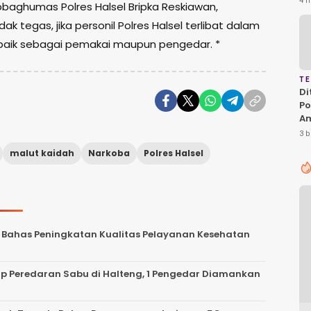
4 h
bbaghumas Polres Halsel Bripka Reskiawan,
Ha
 tegas, jika personil Polres Halsel terlibat dalam
P
D
 baik sebagai pemakai maupun pengedar. *
T
Di
Po
A
T
3 b
Pe
malut kaidah
Narkoba
Polres Halsel
Ka
, Bahas Peningkatan Kualitas Pelayanan Kesehatan
p Peredaran Sabu di Halteng, 1 Pengedar Diamankan