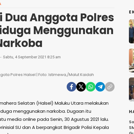
A
E
i Dua Anggota Polres
Diduga Menggunakan
Narkoba
Sabtu, 4 September 2021 8:25 am
ota Polres Halsel | Foto: Istimewa,/Malut Kaidah
lmahera Selatan (Halsel) Maluku Utara melakukan
diduga menggunakan narkoba. Dugaan itu
H
u media online pada Senin, 30 Agustus 2021 lalu.
So
inisial SU dan A berpangkat Brigadir Polisi Kepala
SM
G