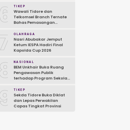
Kebersamaan
6
TIKEP
Wawali Tidore dan
Telkomsel Branch Ternate
Bahas Pemasangan
Jaringan 5G
7
OLAHRAGA
Nasri Abubakar Jemput
Ketum IESPA Hadiri Final
Kapolda Cup 2026
8
NASIONAL
BEM Unkhair Buka Ruang
Pengawasan Publik
terhadap Program Sekolah
Rakyat dan MBG
9
TIKEP
Sekda Tidore Buka Diklat
dan Lepas Perwakilan
Capas Tingkat Provinsi