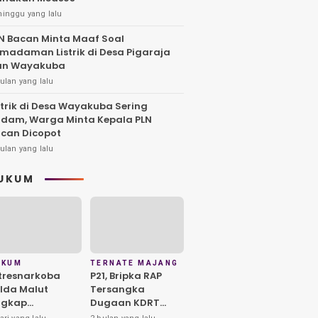
minggu yang lalu
N Bacan Minta Maaf Soal
madaman Listrik di Desa Pigaraja
an Wayakuba
ulan yang lalu
strik di Desa Wayakuba Sering
dam, Warga Minta Kepala PLN
can Dicopot
ulan yang lalu
UKUM
UKUM
TERNATE MAJANG
tresnarkoba
P21, Bripka RAP
lda Malut
Tersangka
ngkap
Dugaan KDRT
redaran Sabu di
Berpotensi PTDH,