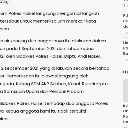
ptu).
3 
pam Polres Halsel langsung mengambil langkah
PL
ersebut untuk memeriksa urin mereka,” kata
Pe
d
rvan.
1 b
 air kencing dua anggotanya itu dilakukan dalam
Li
kan pada 1 September 2021 dan tahap kedua
Pa
Ba
 oleh Sidokkes Polres Halsel, Briptu Andi Naser.
1 b
an 2 september 2021 yang di lakukan secara bertahap
H
ser. Pemeriksaan itu diawasi langsung oleh
angoda, Kabag SDM AKP Subhan, Kasat Reskrim Iptu
pka Samsudin Upara dan Personil Propam.
an Sidokes Polres Halsel terhadap dua anggota Polres
H
nya, kedua anggota kami itu tidak terbukti
Di
Po
lres.
U
Pe