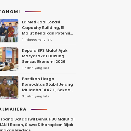
KONOMI
La Meti Jadi Lokasi
Capacity Building, BI
Malut Kenalkan Potensi
Wisata Halmahera Utara
1 minggu yang lalu
Kepala BPS Malut Ajak
Masyarakat Dukung
Sensus Ekonomi 2026
1 bulan yang lalu
Pastikan Harga
Komoditas Stabil Jelang
Iduladha 1447 H, Sekda
Tidore Sidak Pasar
3 bulan yang lalu
ALMAHERA
sbang Satgaswil Densus 88 Malut di
AN 1 Bacan, Siswa Diharapkan Bijak
unakan Medsos