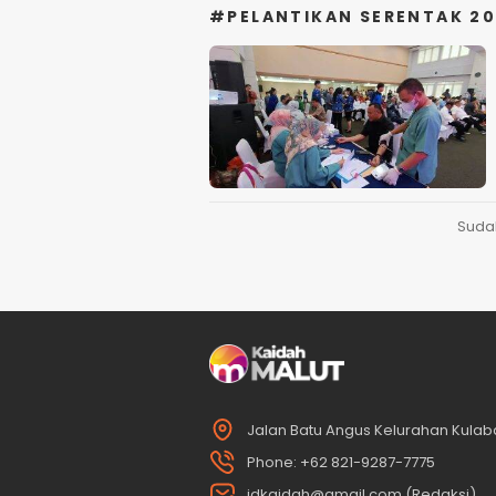
#PELANTIKAN SERENTAK 2
Suda
Jalan Batu Angus Kelurahan Kulaba
Phone: +62 821-9287-7775
idkaidah@gmail.com (Redaksi)