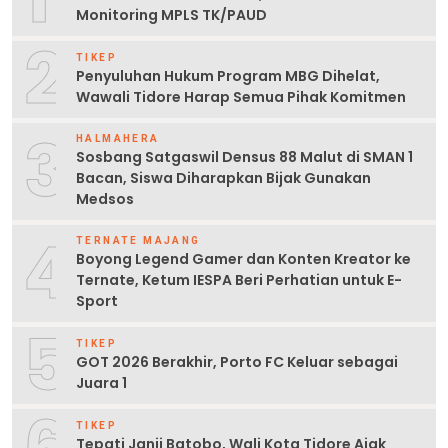
Monitoring MPLS TK/PAUD
2
TIKEP
Penyuluhan Hukum Program MBG Dihelat,
Wawali Tidore Harap Semua Pihak Komitmen
3
HALMAHERA
Sosbang Satgaswil Densus 88 Malut di SMAN 1
Bacan, Siswa Diharapkan Bijak Gunakan
Medsos
4
TERNATE MAJANG
Boyong Legend Gamer dan Konten Kreator ke
Ternate, Ketum IESPA Beri Perhatian untuk E-
Sport
5
TIKEP
GOT 2026 Berakhir, Porto FC Keluar sebagai
Juara 1
6
TIKEP
Tepati Janji Batobo, Wali Kota Tidore Ajak