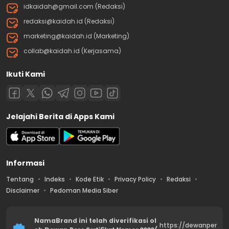
idkaidah@gmail.com (Redaksi)
redaksi@kaidah.id (Redaksi)
marketing@kaidah.id (Marketing)
collab@kaidah.id (Kerjasama)
Ikuti Kami
Jelajahi Berita di Apps Kami
Informasi
Tentang
Indeks
Kode Etik
Privacy Policy
Redaksi
Disclaimer
Pedoman Media Siber
NamaBrand ini telah diverifikasi ol
https://dewanper