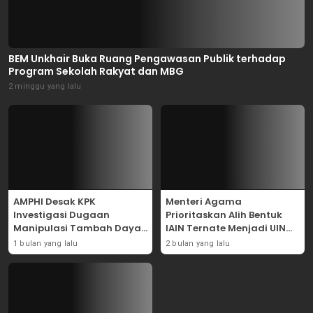
BEM Unkhair Buka Ruang Pengawasan Publik terhadap
Program Sekolah Rakyat dan MBG
2 minggu yang lalu
AMPHI Desak KPK
Menteri Agama
Investigasi Dugaan
Prioritaskan Alih Bentuk
Manipulasi Tambah Daya
IAIN Ternate Menjadi UIN
Listrik di PLN
Sultan Baabullah
1 bulan yang lalu
2 bulan yang lalu