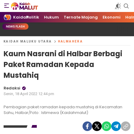
Kaidah Maluku Utara
Kaidah Maluku Utara
Kaidah
Politik
Hukum
Ternate Majang
Ekonomi
Hal
NEWS FLASH
KAIDAH MALUKU UTARA
HALMAHERA
Kaum Nasrani di Halbar Berbagi
Paket Ramadan Kepada
Mustahiq
Redaksi
Senin, 18 April 2022 12:44 pm
Pembagian paket ramadan kepada mustahiq di Kecamatan
Sahu, Halbar/Foto : Istimewa (Kaidahmalut)