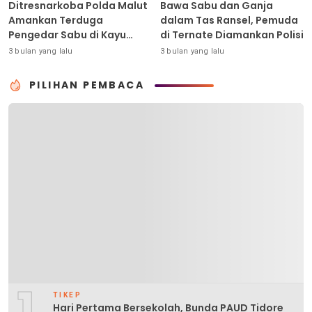
Ditresnarkoba Polda Malut
Bawa Sabu dan Ganja
Amankan Terduga
dalam Tas Ransel, Pemuda
Pengedar Sabu di Kayu
di Ternate Diamankan Polisi
Merah
3 bulan yang lalu
3 bulan yang lalu
PILIHAN PEMBACA
1
TIKEP
Hari Pertama Bersekolah, Bunda PAUD Tidore