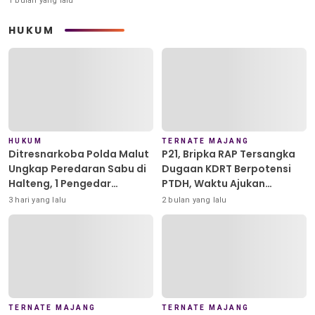
1 bulan yang lalu
HUKUM
HUKUM
TERNATE MAJANG
Ditresnarkoba Polda Malut
P21, Bripka RAP Tersangka
Ungkap Peredaran Sabu di
Dugaan KDRT Berpotensi
Halteng, 1 Pengedar
PTDH, Waktu Ajukan
Diamankan
Banding Habis
3 hari yang lalu
2 bulan yang lalu
TERNATE MAJANG
TERNATE MAJANG