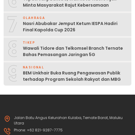
Minta Masyarakat Rajut Kebersamaan
7
OLAHRAGA
Nasri Abubakar Jemput Ketum IESPA Hadiri
Final Kapolda Cup 2026
8
TIKEP
Wawali Tidore dan Telkomsel Branch Ternate
Bahas Pemasangan Jaringan 5G
9
NASIONAL
BEM Unkhair Buka Ruang Pengawasan Publik
terhadap Program Sekolah Rakyat dan MBG
Jalan Batu Angus Kelurahan Kulaba, Ternate Barat, Maluku
Utara
Phone: +62 821-9287-7775