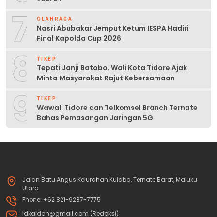
7
OLAHRAGA
Nasri Abubakar Jemput Ketum IESPA Hadiri
Final Kapolda Cup 2026
8
TIKEP
Tepati Janji Batobo, Wali Kota Tidore Ajak
Minta Masyarakat Rajut Kebersamaan
9
TIKEP
Wawali Tidore dan Telkomsel Branch Ternate
Bahas Pemasangan Jaringan 5G
Jalan Batu Angus Kelurahan Kulaba, Ternate Barat, Maluku
Utara
Phone: +62 821-9287-7775
idkaidah@gmail.com (Redaksi)