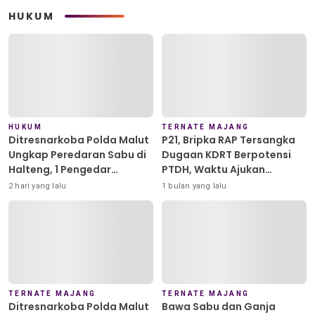
HUKUM
HUKUM
TERNATE MAJANG
Ditresnarkoba Polda Malut
P21, Bripka RAP Tersangka
Ungkap Peredaran Sabu di
Dugaan KDRT Berpotensi
Halteng, 1 Pengedar
PTDH, Waktu Ajukan
Diamankan
Banding Habis
2 hari yang lalu
1 bulan yang lalu
TERNATE MAJANG
TERNATE MAJANG
Ditresnarkoba Polda Malut
Bawa Sabu dan Ganja