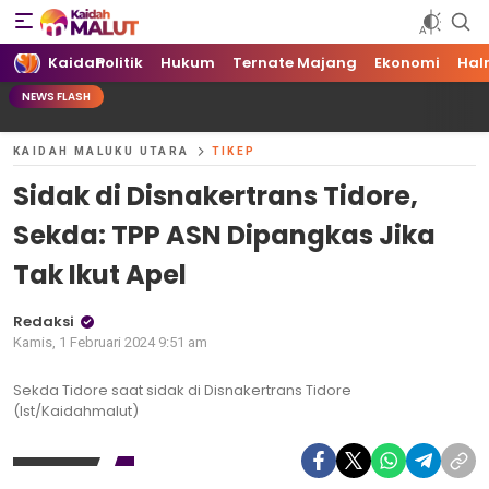
Kaidah Maluku Utara
Kaidah Maluku Utara
Kaidah
Politik
Hukum
Ternate Majang
Ekonomi
Hal
NEWS FLASH
KAIDAH MALUKU UTARA
TIKEP
Sidak di Disnakertrans Tidore,
Sekda: TPP ASN Dipangkas Jika
Tak Ikut Apel
Redaksi
Kamis, 1 Februari 2024 9:51 am
Sekda Tidore saat sidak di Disnakertrans Tidore
(Ist/Kaidahmalut)