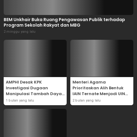
BEM Unkhair Buka Ruang Pengawasan Publik terhadap
Program Sekolah Rakyat dan MBG
2 minggu yang lalu
AMPHI Desak KPK
Menteri Agama
Investigasi Dugaan
Prioritaskan Alih Bentuk
Manipulasi Tambah Daya
IAIN Ternate Menjadi UIN
Listrik di PLN
Sultan Baabullah
1 bulan yang lalu
2 bulan yang lalu