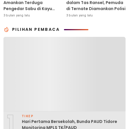
Amankan Terduga
dalam Tas Ransel, Pemuda
Pengedar Sabu di Kayu
di Ternate Diamankan Polisi
Merah
3 bulan yang lalu
3 bulan yang lalu
PILIHAN PEMBACA
1
TIKEP
Hari Pertama Bersekolah, Bunda PAUD Tidore
Monitoring MPLS TK/PAUD