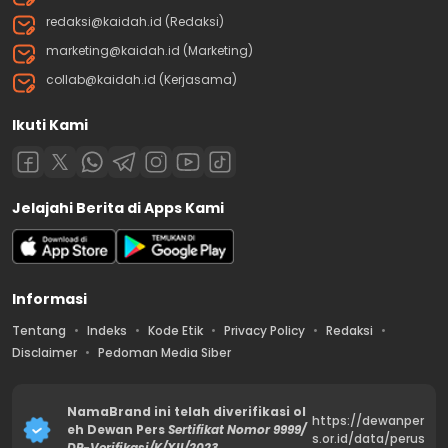
redaksi@kaidah.id (Redaksi)
marketing@kaidah.id (Marketing)
collab@kaidah.id (Kerjasama)
Ikuti Kami
Jelajahi Berita di Apps Kami
Informasi
Tentang
Indeks
Kode Etik
Privacy Policy
Redaksi
Disclaimer
Pedoman Media Siber
NamaBrand ini telah diverifikasi ol
https://dewanper
eh Dewan Pers
Sertifikat Nomor 9999/
s.or.id/data/perus
DP-Verifikasi/K/XII/2023