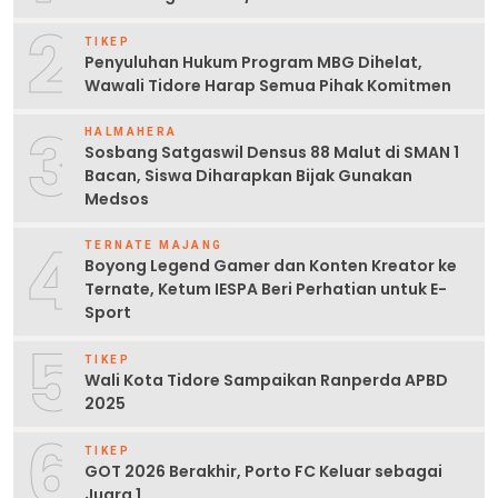
2
TIKEP
Penyuluhan Hukum Program MBG Dihelat,
Wawali Tidore Harap Semua Pihak Komitmen
3
HALMAHERA
Sosbang Satgaswil Densus 88 Malut di SMAN 1
Bacan, Siswa Diharapkan Bijak Gunakan
Medsos
4
TERNATE MAJANG
Boyong Legend Gamer dan Konten Kreator ke
Ternate, Ketum IESPA Beri Perhatian untuk E-
Sport
5
TIKEP
Wali Kota Tidore Sampaikan Ranperda APBD
2025
6
TIKEP
GOT 2026 Berakhir, Porto FC Keluar sebagai
Juara 1