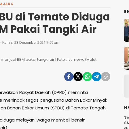
MAJANG
E
BU di Ternate Diduga
M Pakai Tangki Air
Kamis, 23 Desember 2021 7:59 am
menjual BBM pakai tangki air | Foto : Istimewa/Malut
erwakilan Rakyat Daerah (DPRD) meminta
e menindak tegas pengusaha Bahan Bakar Minyak
H
isian Bahan Bakar Umum (SPBU) di Ternate Tengah.
So
, diduga melayani warga membeli bensin
SM
ir).
G