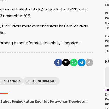
3 
apangan terlibih dahulu,” tegas Ketua DPRD Kota
PL
 23 Desember 2021.
Pe
d
enar, DPRD akan merekomendasikan ke Pemkot akan
1 b
kal.
Li
Pa
memang benar informasi tersebut,” ucapnya.*
Ba
1 b
H
U di Ternate
SPBU jual BBM pakai tangki
H
Di
Po
, Bahas Peningkatan Kualitas Pelayanan Kesehatan
U
Pe