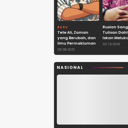
Ruslan Sang
BARU
Tete Ali, Zaman
Tulisan Dah
yang Berubah, dan
Iskan Meluka
Ilmu Permakluman
Warga Malu
02/12/2024
Utara
03/08/2025
NASIONAL