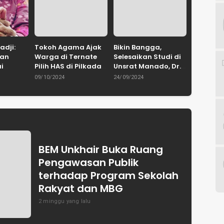
adji:
Tokoh Agama Ajak
Bikin Bangga,
lan
Warga di Ternate
Selesaikan Studi di
i
Pilih HAS di Pilkada
Unsrat Manado, Dr.
ku
Malut
Tamrin Ali Ibrahim
09/10/2024
24/09/2024
Raih Cumlaude
BEM Unkhair Buka Ruang
Pengawasan Publik
terhadap Program Sekolah
Rakyat dan MBG
2 minggu yang lalu