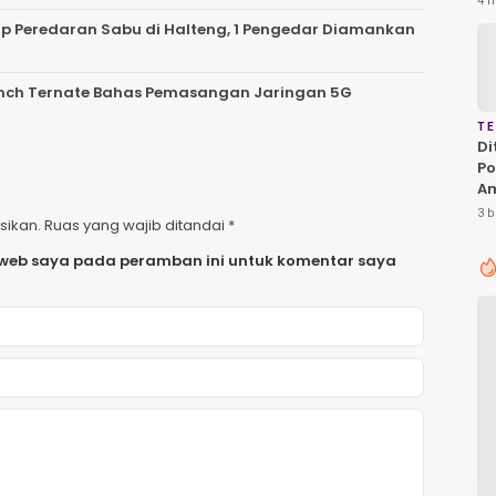
4 h
Ha
p Peredaran Sabu di Halteng, 1 Pengedar Diamankan
P
D
anch Ternate Bahas Pemasangan Jaringan 5G
T
Di
Po
A
T
3 b
sikan.
Ruas yang wajib ditandai
*
Pe
Ka
 web saya pada peramban ini untuk komentar saya