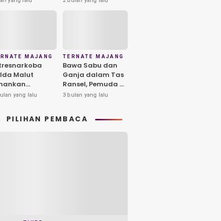
ari yang lalu
2 bulan yang lalu
lteng, 1
Waktu Ajukan
engedar
Banding Habis
iamankan
ERNATE MAJANG
TERNATE MAJANG
tresnarkoba
Bawa Sabu dan
lda Malut
Ganja dalam Tas
mankan
Ransel, Pemuda di
erduga
Ternate
ulan yang lalu
3 bulan yang lalu
ngedar Sabu di
Diamankan Polisi
yu Merah
PILIHAN PEMBACA