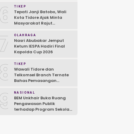
6
TIKEP
Tepati Janji Batobo, Wali
Kota Tidore Ajak Minta
Masyarakat Rajut
Kebersamaan
7
OLAHRAGA
Nasri Abubakar Jemput
Ketum IESPA Hadiri Final
Kapolda Cup 2026
8
TIKEP
Wawali Tidore dan
Telkomsel Branch Ternate
Bahas Pemasangan
Jaringan 5G
9
NASIONAL
BEM Unkhair Buka Ruang
Pengawasan Publik
terhadap Program Sekolah
Rakyat dan MBG