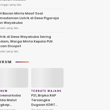
minggu yang lalu
N Bacan Minta Maaf Soal
madaman Listrik di Desa Pigaraja
an Wayakuba
ulan yang lalu
strik di Desa Wayakuba Sering
dam, Warga Minta Kepala PLN
can Dicopot
ulan yang lalu
UKUM
UKUM
TERNATE MAJANG
tresnarkoba
P21, Bripka RAP
lda Malut
Tersangka
ngkap
Dugaan KDRT
redaran Sabu di
Berpotensi PTDH,