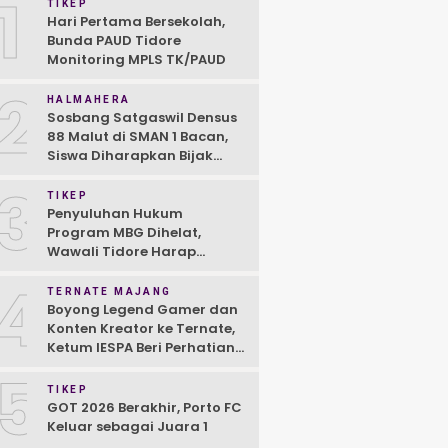
1
TIKEP
Hari Pertama Bersekolah,
Bunda PAUD Tidore
Monitoring MPLS TK/PAUD
2
HALMAHERA
Sosbang Satgaswil Densus
88 Malut di SMAN 1 Bacan,
Siswa Diharapkan Bijak
Gunakan Medsos
3
TIKEP
Penyuluhan Hukum
Program MBG Dihelat,
Wawali Tidore Harap
Semua Pihak Komitmen
4
TERNATE MAJANG
Boyong Legend Gamer dan
Konten Kreator ke Ternate,
Ketum IESPA Beri Perhatian
untuk E-Sport
5
TIKEP
GOT 2026 Berakhir, Porto FC
Keluar sebagai Juara 1