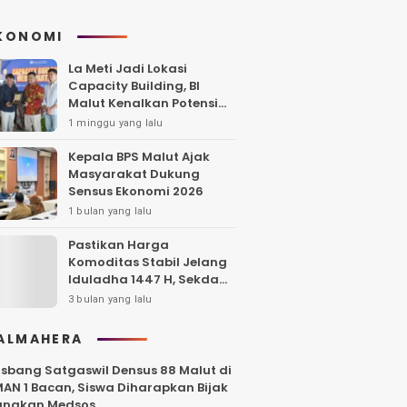
KONOMI
La Meti Jadi Lokasi
Capacity Building, BI
Malut Kenalkan Potensi
Wisata Halmahera Utara
1 minggu yang lalu
Kepala BPS Malut Ajak
Masyarakat Dukung
Sensus Ekonomi 2026
1 bulan yang lalu
Pastikan Harga
Komoditas Stabil Jelang
Iduladha 1447 H, Sekda
Tidore Sidak Pasar
3 bulan yang lalu
ALMAHERA
sbang Satgaswil Densus 88 Malut di
AN 1 Bacan, Siswa Diharapkan Bijak
unakan Medsos