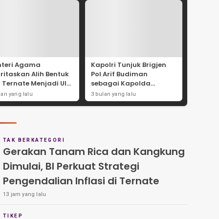
teri Agama
Kapolri Tunjuk Brigjen
oritaskan Alih Bentuk
Pol Arif Budiman
N Ternate Menjadi UIN
sebagai Kapolda
tan Baabullah
Maluku Utara
lan yang lalu
3 bulan yang lalu
TAK BERKATEGORI
Gerakan Tanam Rica dan Kangkung
Dimulai, BI Perkuat Strategi
Pengendalian Inflasi di Ternate
13 jam yang lalu
TIKEP