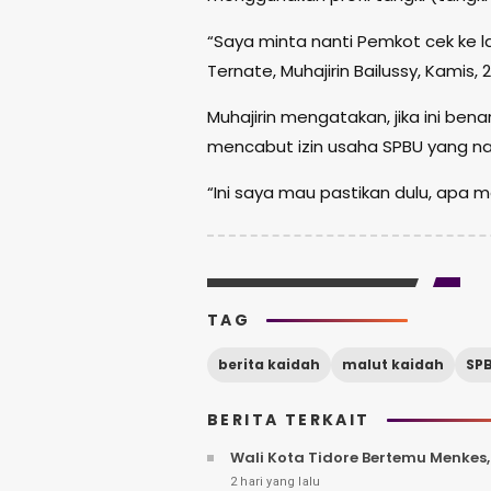
“Saya minta nanti Pemkot cek ke l
Ternate, Muhajirin Bailussy, Kamis,
Muhajirin mengatakan, jika ini b
mencabut izin usaha SPBU yang na
“Ini saya mau pastikan dulu, apa 
TAG
berita kaidah
malut kaidah
SPB
BERITA TERKAIT
Wali Kota Tidore Bertemu Menkes
2 hari yang lalu