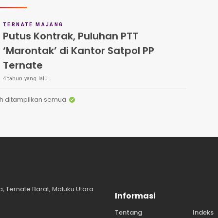
TERNATE MAJANG
Putus Kontrak, Puluhan PTT
‘Marontak’ di Kantor Satpol PP
Ternate
4 tahun yang lalu
h ditampilkan semua
, Ternate Barat, Maluku Utara
Informasi
Tentang
Indeks