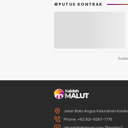
#PUTUS KONTRAK
Suda
Jalan Batu Angus Kelurahan Kulaba
Phone: +62 821-9287-7775
idkaidah@gmail.com (Redaksi)