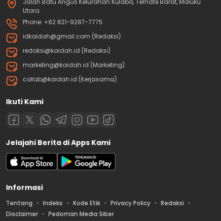
Jalan Batu Angus Kelurahan Kulaba, Ternate Barat, Maluku
Utara
Phone: +62 821-9287-7775
idkaidah@gmail.com (Redaksi)
redaksi@kaidah.id (Redaksi)
marketing@kaidah.id (Marketing)
collab@kaidah.id (Kerjasama)
Ikuti Kami
Jelajahi Berita di Apps Kami
Informasi
Tentang
Indeks
Kode Etik
Privacy Policy
Redaksi
Disclaimer
Pedoman Media Siber