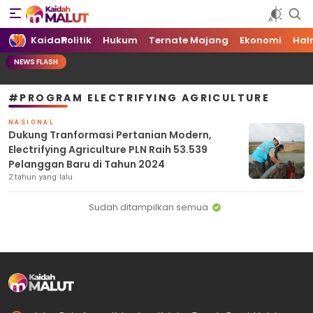
Kaidah Maluku Utara
Kaidah Maluku Utara
Kaidah
Politik
Hukum
Ternate Majang
Ekonomi
Hal
NEWS FLASH
#PROGRAM ELECTRIFYING AGRICULTURE
NASIONAL
Dukung Tranformasi Pertanian Modern,
Electrifying Agriculture PLN Raih 53.539
Pelanggan Baru di Tahun 2024
2 tahun yang lalu
Sudah ditampilkan semua