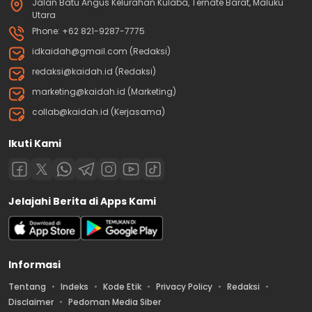
Jalan Batu Angus Kelurahan Kulaba, Ternate Barat, Maluku
Utara
Phone: +62 821-9287-7775
idkaidah@gmail.com (Redaksi)
redaksi@kaidah.id (Redaksi)
marketing@kaidah.id (Marketing)
collab@kaidah.id (Kerjasama)
Ikuti Kami
Jelajahi Berita di Apps Kami
Informasi
Tentang
Indeks
Kode Etik
Privacy Policy
Redaksi
Disclaimer
Pedoman Media Siber