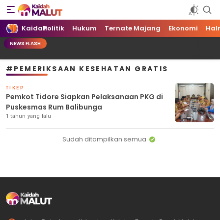
Kaidah Maluku Utara
Kaidah Maluku Utara
Kaidah
Politik
Hukum
Ternate Majang
Ekonomi
Hal
NEWS FLASH
#PEMERIKSAAN KESEHATAN GRATIS
TIKEP
Pemkot Tidore Siapkan Pelaksanaan PKG di
Puskesmas Rum Balibunga
1 tahun yang lalu
Sudah ditampilkan semua