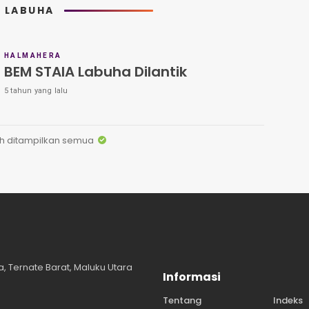
A LABUHA
HALMAHERA
BEM STAIA Labuha Dilantik
5 tahun yang lalu
h ditampilkan semua
, Ternate Barat, Maluku Utara
Informasi
Tentang
Indeks