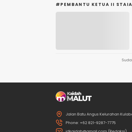
#PEMBANTU KETUA II STAI
Suda
Jalan Batu Angus Kelurahan Kulaba
Phone: +62 821-9287-7775
idkaidah@gmail.com (Redaksi)