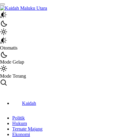
Kaidah Maluku Utara
Kaidah Maluku Utara
Otomatis
Mode Gelap
Mode Terang
Kaidah
Politik
Hukum
Ternate Majang
Ekonomi