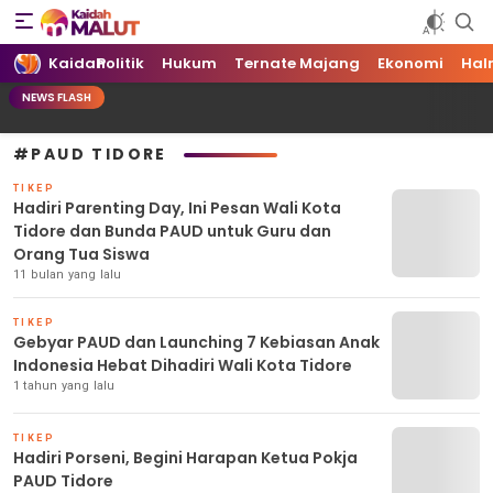
Kaidah Maluku Utara
Kaidah Maluku Utara
Kaidah
Politik
Hukum
Ternate Majang
Ekonomi
Hal
NEWS FLASH
#PAUD TIDORE
TIKEP
Hadiri Parenting Day, Ini Pesan Wali Kota
Tidore dan Bunda PAUD untuk Guru dan
Orang Tua Siswa
11 bulan yang lalu
TIKEP
Gebyar PAUD dan Launching 7 Kebiasan Anak
Indonesia Hebat Dihadiri Wali Kota Tidore
1 tahun yang lalu
TIKEP
Hadiri Porseni, Begini Harapan Ketua Pokja
PAUD Tidore