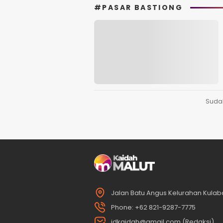
#PASAR BASTIONG
Suda
Jalan Batu Angus Kelurahan Kulaba
Phone: +62 821-9287-7775
idkaidah@gmail.com (Redaksi)