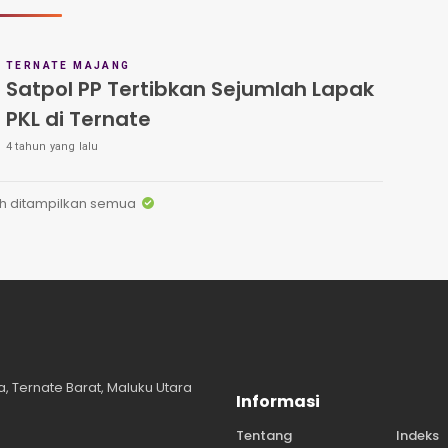
TERNATE MAJANG
Satpol PP Tertibkan Sejumlah Lapak
PKL di Ternate
4 tahun yang lalu
h ditampilkan semua
, Ternate Barat, Maluku Utara
Informasi
Tentang
Indeks