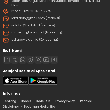
Jalan Batu Angus Kelurahan Kulaba, Ternate Barat, Maluku
Utara
Phone: +62 821-9287-7775
idkaidah@gmail.com (Redaksi)
redaksi@kaidah.id (Redaksi)
marketing@kaidah.id (Marketing)
collab@kaidah.id (Kerjasama)
Ikuti Kami
Jelajahi Berita di Apps Kami
Informasi
Tentang
Indeks
Kode Etik
Privacy Policy
Redaksi
Disclaimer
Pedoman Media Siber