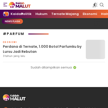
Kaidah Maluku Utara
Kaidah Maluku Utara
Kaidah
Politik
Hukum
Ternate Majang
Ekonomi
Hal
NEWS FLASH
#PARFUM
EKONOMI
Perdana di Ternate, 1.000 Botol Parfumku by
Lursu Jadi Rebutan
3 tahun yang lalu
Sudah ditampilkan semua