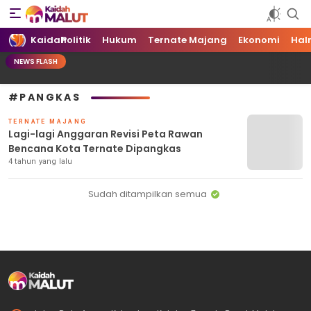
Kaidah Maluku Utara
Kaidah Maluku Utara
Kaidah
Politik
Hukum
Ternate Majang
Ekonomi
Hal
NEWS FLASH
#PANGKAS
TERNATE MAJANG
Lagi-lagi Anggaran Revisi Peta Rawan
Bencana Kota Ternate Dipangkas
4 tahun yang lalu
Sudah ditampilkan semua