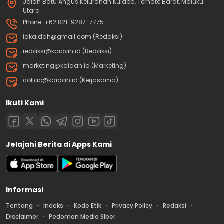
Jalan Batu Angus Kelurahan Kulaba, Ternate Barat, Maluku
Utara
Phone: +62 821-9287-7775
idkaidah@gmail.com (Redaksi)
redaksi@kaidah.id (Redaksi)
marketing@kaidah.id (Marketing)
collab@kaidah.id (Kerjasama)
Ikuti Kami
Jelajahi Berita di Apps Kami
Informasi
Tentang
Indeks
Kode Etik
Privacy Policy
Redaksi
Disclaimer
Pedoman Media Siber