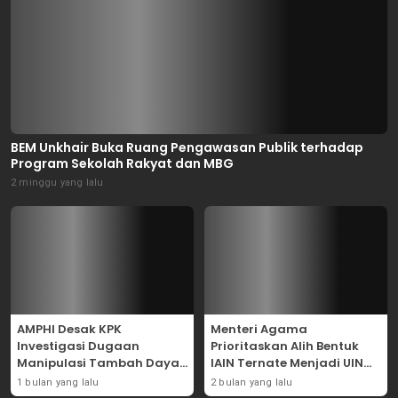
BEM Unkhair Buka Ruang Pengawasan Publik terhadap
Program Sekolah Rakyat dan MBG
2 minggu yang lalu
AMPHI Desak KPK
Menteri Agama
Investigasi Dugaan
Prioritaskan Alih Bentuk
Manipulasi Tambah Daya
IAIN Ternate Menjadi UIN
Listrik di PLN
Sultan Baabullah
1 bulan yang lalu
2 bulan yang lalu