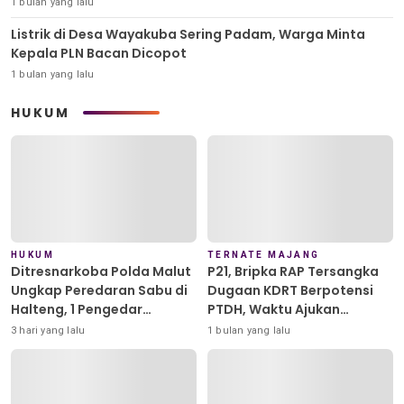
1 bulan yang lalu
Listrik di Desa Wayakuba Sering Padam, Warga Minta
Kepala PLN Bacan Dicopot
1 bulan yang lalu
HUKUM
HUKUM
TERNATE MAJANG
Ditresnarkoba Polda Malut
P21, Bripka RAP Tersangka
Ungkap Peredaran Sabu di
Dugaan KDRT Berpotensi
Halteng, 1 Pengedar
PTDH, Waktu Ajukan
Diamankan
Banding Habis
3 hari yang lalu
1 bulan yang lalu