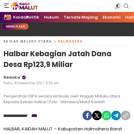
Kaidah Maluku Utara
Kaidah Maluku Utara
Kaidah
Politik
Hukum
Ternate Majang
Ekonomi
Hal
NEWS FLASH
KAIDAH MALUKU UTARA
HALMAHERA
Halbar Kebagian Jatah Dana
Desa Rp123,9 Miliar
Redaksi
Rabu, 8 Desember 2021 9:36 am
Penyerahan DIPA secara simbolis oleh Wagub Maluku Utara
kepada Sekda Halbar | Foto : Istimewa/Malut Kaidah
HALBAR, KAIDAH MALUT – Kabupaten Halmahera Barat