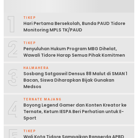
1
TIKEP
Hari Pertama Bersekolah, Bunda PAUD Tidore
Monitoring MPLS TK/PAUD
2
TIKEP
Penyuluhan Hukum Program MBG Dihelat,
Wawali Tidore Harap Semua Pihak Komitmen
3
HALMAHERA
Sosbang Satgaswil Densus 88 Malut di SMAN 1
Bacan, Siswa Diharapkan Bijak Gunakan
Medsos
4
TERNATE MAJANG
Boyong Legend Gamer dan Konten Kreator ke
Ternate, Ketum IESPA Beri Perhatian untuk E-
Sport
5
TIKEP
Wali Kota Tidore Sampaikan Ranperda APBD