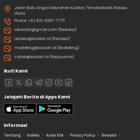
Jalan Batu Angus Kelurahan Kulaba, Ternate Barat, Maluku
Utara
Phone: +62 821-9287-7775
idkaidah@gmail.com (Redaksi)
redaksi@kaidah.id (Redaksi)
marketing@kaidah.id (Marketing)
collab@kaidah.id (Kerjasama)
Ikuti Kami
Jelajahi Berita di Apps Kami
Informasi
Tentang
Indeks
Kode Etik
Privacy Policy
Redaksi