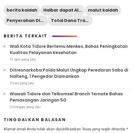
berita kaidah
Halbar dapat Alokasi DD
malut kaidah
Penyerahan DIPA
Total Dana Transfer
BERITA TERKAIT
Wali Kota Tidore Bertemu Menkes, Bahas Peningkatan
Kualitas Pelayanan Kesehatan
11 jam yang lalu
Ditresnarkoba Polda Malut Ungkap Peredaran Sabu di
Halteng, 1 Pengedar Diamankan
3 hari yang lalu
Wawali Tidore dan Telkomsel Branch Ternate Bahas
Pemasangan Jaringan 5G
2 minggu yang lalu
TINGGALKAN BALASAN
Alamat email Anda tidak akan dipublikasikan.
Ruas yang wajib ditandai
*