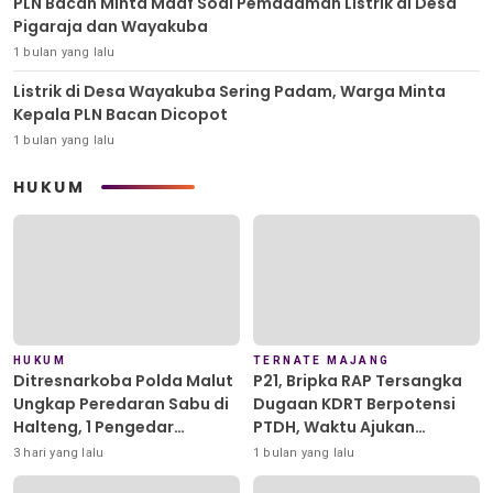
PLN Bacan Minta Maaf Soal Pemadaman Listrik di Desa
Pigaraja dan Wayakuba
1 bulan yang lalu
Listrik di Desa Wayakuba Sering Padam, Warga Minta
Kepala PLN Bacan Dicopot
1 bulan yang lalu
HUKUM
HUKUM
TERNATE MAJANG
Ditresnarkoba Polda Malut
P21, Bripka RAP Tersangka
Ungkap Peredaran Sabu di
Dugaan KDRT Berpotensi
Halteng, 1 Pengedar
PTDH, Waktu Ajukan
Diamankan
Banding Habis
3 hari yang lalu
1 bulan yang lalu