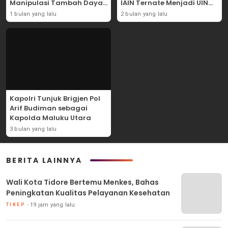
Manipulasi Tambah Daya
IAIN Ternate Menjadi UIN
Listrik di PLN
Sultan Baabullah
1 bulan yang lalu
2 bulan yang lalu
Kapolri Tunjuk Brigjen Pol
Arif Budiman sebagai
Kapolda Maluku Utara
3 bulan yang lalu
BERITA LAINNYA
Wali Kota Tidore Bertemu Menkes, Bahas
Peningkatan Kualitas Pelayanan Kesehatan
19 jam yang lalu
TIKEP