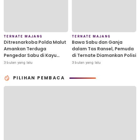
TERNATE MAJANG
TERNATE MAJANG
Ditresnarkoba Polda Malut
Bawa Sabu dan Ganja
Amankan Terduga
dalam Tas Ransel, Pemuda
Pengedar Sabu di Kayu
di Ternate Diamankan Polisi
Merah
3 bulan yang lalu
3 bulan yang lalu
PILIHAN PEMBACA