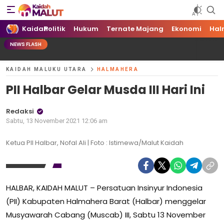
Kaidah Maluku Utara
Kaidah Maluku Utara
Kaidah
Politik
Hukum
Ternate Majang
Ekonomi
Hal
NEWS FLASH
KAIDAH MALUKU UTARA
HALMAHERA
PII Halbar Gelar Musda III Hari Ini
Redaksi
Sabtu, 13 November 2021 12:06 am
Ketua PII Halbar, Nofal Ali | Foto : Istimewa/Malut Kaidah
HALBAR, KAIDAH MALUT – Persatuan Insinyur Indonesia
(PII) Kabupaten Halmahera Barat (Halbar) menggelar
Musyawarah Cabang (Muscab) III, Sabtu 13 November